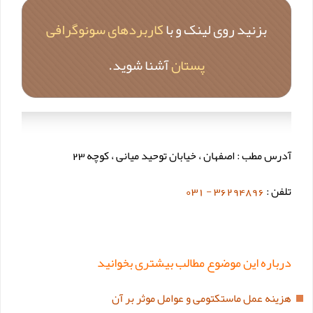
بزنید روی لینک و با
کاربردهای سونوگرافی
پستان
آشنا شوید.
آدرس مطب : اصفهان ، خیابان توحید میانی ، کوچه 23
تلفن :
36294896 - 031
درباره این موضوع مطالب بیشتری بخوانید
هزینه عمل ماستکتومی و عوامل موثر بر آن