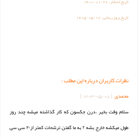
تاریخ انتشار :
1400-01-26
تاریخ بروز رسانی :
1405-05-17
نظرات کاربران درباره این مطلب :
محمدی
[
1403-05-08
]
سلام وقت بخیر ،درن جکسون که کار گذاشته میشه چند روز
طول میکشه خارج بشه ؟ به ما گفتن ترشحات کمتر از۲۰ سی سی