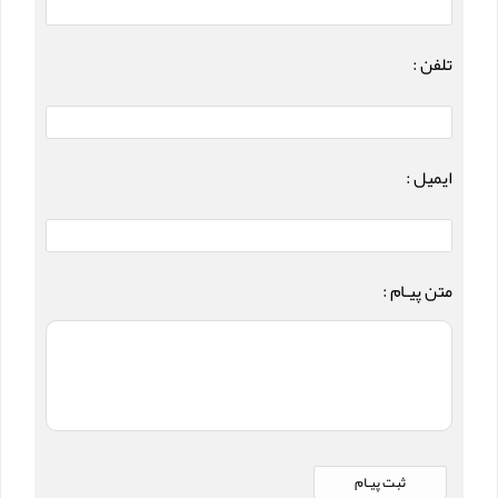
تلفن :
ایمیل :
متن پیـام :